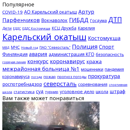
Популярное
Артур
АО Карельский окатыш
COVID-19
ДТП
ГИБДД
Парфенчиков
Вокнаволок
Госдума
КСЦ Дружба
Карелия
Дети
ЕДДС Костомукша
ЕДДС
Карельский окатыш
Костомукша
Полиция
Спорт
МЧС
ПАО "Северсталь"
МВД
Новый год
авария
Финляндия
администрация КГО
безопасность
конкурс
коронавирус
кража
горячая линия
межрайонная больница №1
мошенники
пандемия
прокуратура
коронавируса
пожар
прогноз погоды
погода
северсталь
роспотребнадзор
соревнования
спортивная
суд
штраф
уголовное дело
школа
статистика
турнир
школа
Вам также может понравиться