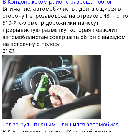
В Кондопожском районе разрешат обгон
Внимание, автомобилисты, двигающиеся в
сторону Петрозаводска: на отрезке с 481-го по
510-й километр дорожники нанесут
прерывистую разметку, которая позволит
автомобилистам совершать обгон с выездом
на встречную полосу.
0
192
Сел за руль пьяным – лишился автомобиля
В Костомукше осуждён 38-летний житель