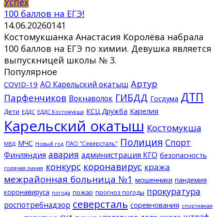
Успех
100 баллов на ЕГЭ!
14.06.2026
0
141
Костомукшанка Анастасия Королёва набрала
100 баллов на ЕГЭ по химии. Девушка является
выпускницей школы № 3.
Популярное
Артур
АО Карельский окатыш
COVID-19
ДТП
ГИБДД
Парфенчиков
Вокнаволок
Госдума
КСЦ Дружба
Карелия
Дети
ЕДДС Костомукша
ЕДДС
Карельский окатыш
Костомукша
Полиция
Спорт
МЧС
ПАО "Северсталь"
МВД
Новый год
авария
Финляндия
администрация КГО
безопасность
конкурс
коронавирус
кража
горячая линия
межрайонная больница №1
мошенники
пандемия
прокуратура
коронавируса
пожар
прогноз погоды
погода
северсталь
роспотребнадзор
соревнования
спортивная
суд
штраф