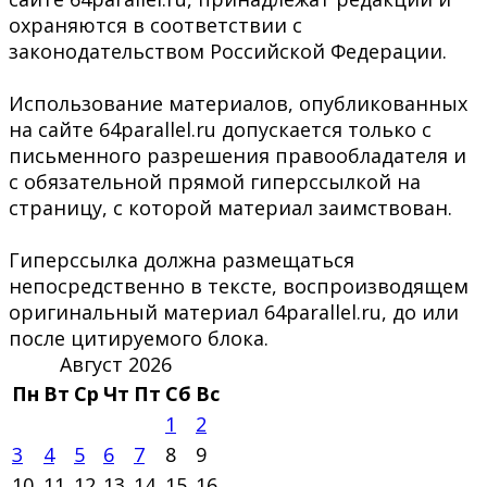
охраняются в соответствии с
законодательством Российской Федерации.
Использование материалов, опубликованных
на сайте 64parallel.ru допускается только с
письменного разрешения правообладателя и
с обязательной прямой гиперссылкой на
страницу, с которой материал заимствован.
Гиперссылка должна размещаться
непосредственно в тексте, воспроизводящем
оригинальный материал 64parallel.ru, до или
после цитируемого блока.
Август 2026
Пн
Вт
Ср
Чт
Пт
Сб
Вс
1
2
3
4
5
6
7
8
9
10
11
12
13
14
15
16