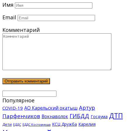
Имя
Email
Комментарий
Популярное
Артур
АО Карельский окатыш
COVID-19
ДТП
ГИБДД
Парфенчиков
Вокнаволок
Госдума
КСЦ Дружба
Карелия
Дети
ЕДДС Костомукша
ЕДДС