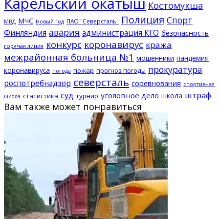
Карельский окатыш
Костомукша
Полиция
Спорт
МЧС
ПАО "Северсталь"
МВД
Новый год
авария
Финляндия
администрация КГО
безопасность
конкурс
коронавирус
кража
горячая линия
межрайонная больница №1
мошенники
пандемия
прокуратура
коронавируса
пожар
прогноз погоды
погода
северсталь
роспотребнадзор
соревнования
спортивная
суд
штраф
уголовное дело
школа
статистика
турнир
школа
Вам также может понравиться