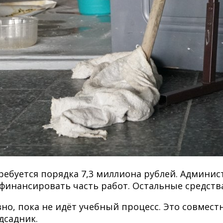
ебуется порядка 7,3 миллиона рублей. Админис
инансировать часть работ. Остальные средства
но, пока не идёт учебный процесс. Это совмест
дсадник.