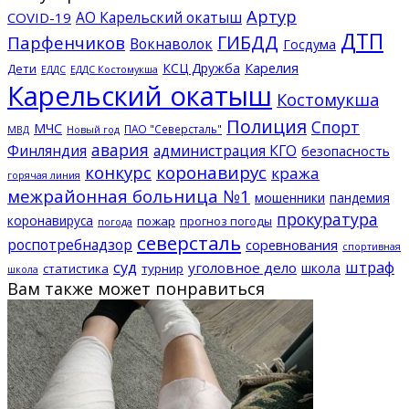
Артур
АО Карельский окатыш
COVID-19
ДТП
ГИБДД
Парфенчиков
Вокнаволок
Госдума
КСЦ Дружба
Карелия
Дети
ЕДДС Костомукша
ЕДДС
Карельский окатыш
Костомукша
Полиция
Спорт
МЧС
ПАО "Северсталь"
МВД
Новый год
авария
Финляндия
администрация КГО
безопасность
конкурс
коронавирус
кража
горячая линия
межрайонная больница №1
мошенники
пандемия
прокуратура
коронавируса
пожар
прогноз погоды
погода
северсталь
роспотребнадзор
соревнования
спортивная
суд
штраф
уголовное дело
школа
статистика
турнир
школа
Вам также может понравиться