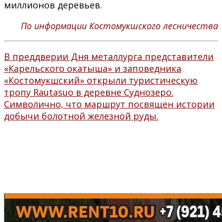
миллионов деревьев.
По информации Костомукшского лесничества
В преддверии Дня металлурга представители
«Карельского окатыша» и заповедника
«Костомукшский» открыли туристическую
тропу Rautasuo в деревне Суднозеро.
Символично, что маршрут посвящен истории
добычи болотной железной руды.