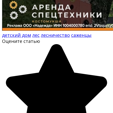
детский дом
лес
лесничество
саженцы
Оцените статью