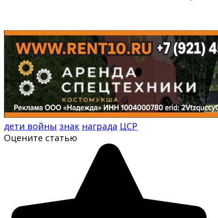
дети войны
знак
награда
ЦСР
Оцените статью