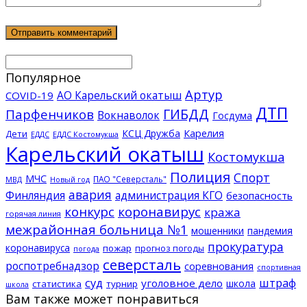
Популярное
Артур
АО Карельский окатыш
COVID-19
ДТП
ГИБДД
Парфенчиков
Вокнаволок
Госдума
КСЦ Дружба
Карелия
Дети
ЕДДС Костомукша
ЕДДС
Карельский окатыш
Костомукша
Полиция
Спорт
МЧС
ПАО "Северсталь"
МВД
Новый год
авария
Финляндия
администрация КГО
безопасность
конкурс
коронавирус
кража
горячая линия
межрайонная больница №1
мошенники
пандемия
прокуратура
коронавируса
пожар
прогноз погоды
погода
северсталь
роспотребнадзор
соревнования
спортивная
суд
штраф
уголовное дело
школа
статистика
турнир
школа
Вам также может понравиться