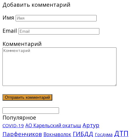
Добавить комментарий
Имя
Email
Комментарий
Популярное
Артур
АО Карельский окатыш
COVID-19
ДТП
ГИБДД
Парфенчиков
Вокнаволок
Госдума