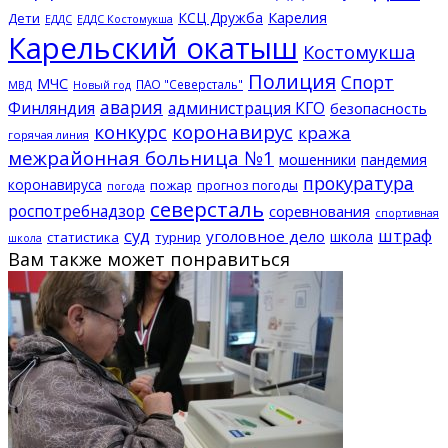
КСЦ Дружба
Карелия
Дети
ЕДДС Костомукша
ЕДДС
Карельский окатыш
Костомукша
Полиция
Спорт
МЧС
ПАО "Северсталь"
МВД
Новый год
авария
Финляндия
администрация КГО
безопасность
конкурс
коронавирус
кража
горячая линия
межрайонная больница №1
мошенники
пандемия
прокуратура
коронавируса
пожар
прогноз погоды
погода
северсталь
роспотребнадзор
соревнования
спортивная
суд
штраф
уголовное дело
школа
статистика
турнир
школа
Вам также может понравиться