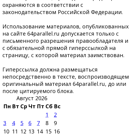
охраняются в соответствии с
законодательством Российской Федерации.
Использование материалов, опубликованных
на сайте 64parallel.ru допускается только с
письменного разрешения правообладателя и
с обязательной прямой гиперссылкой на
страницу, с которой материал заимствован.
Гиперссылка должна размещаться
непосредственно в тексте, воспроизводящем
оригинальный материал 64parallel.ru, до или
после цитируемого блока.
Август 2026
Пн
Вт
Ср
Чт
Пт
Сб
Вс
1
2
3
4
5
6
7
8
9
10
11
12
13
14
15
16