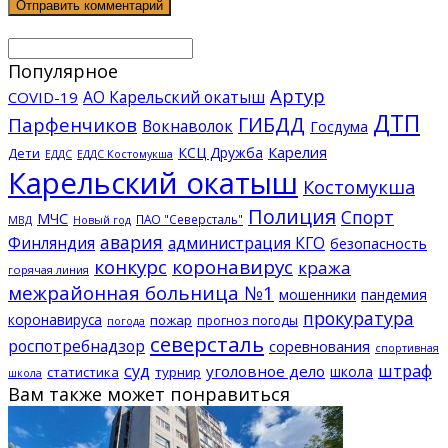
Популярное
Артур
АО Карельский окатыш
COVID-19
ДТП
ГИБДД
Парфенчиков
Вокнаволок
Госдума
КСЦ Дружба
Карелия
Дети
ЕДДС Костомукша
ЕДДС
Карельский окатыш
Костомукша
Полиция
Спорт
МЧС
ПАО "Северсталь"
МВД
Новый год
авария
Финляндия
администрация КГО
безопасность
конкурс
коронавирус
кража
горячая линия
межрайонная больница №1
мошенники
пандемия
прокуратура
коронавируса
пожар
прогноз погоды
погода
северсталь
роспотребнадзор
соревнования
спортивная
суд
штраф
уголовное дело
школа
статистика
турнир
школа
Вам также может понравиться