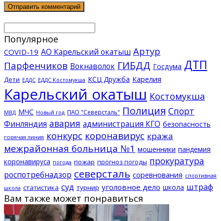
Популярное
Артур
АО Карельский окатыш
COVID-19
ДТП
ГИБДД
Парфенчиков
Вокнаволок
Госдума
КСЦ Дружба
Карелия
Дети
ЕДДС Костомукша
ЕДДС
Карельский окатыш
Костомукша
Полиция
Спорт
МЧС
ПАО "Северсталь"
МВД
Новый год
авария
Финляндия
администрация КГО
безопасность
конкурс
коронавирус
кража
горячая линия
межрайонная больница №1
мошенники
пандемия
прокуратура
коронавируса
пожар
прогноз погоды
погода
северсталь
роспотребнадзор
соревнования
спортивная
суд
штраф
уголовное дело
школа
статистика
турнир
школа
Вам также может понравиться