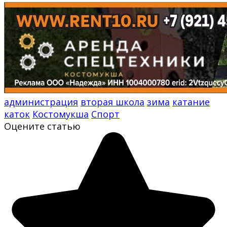
администрация
вторая школа
зима
катание
каток
Костомукша
Спорт
Оцените статью