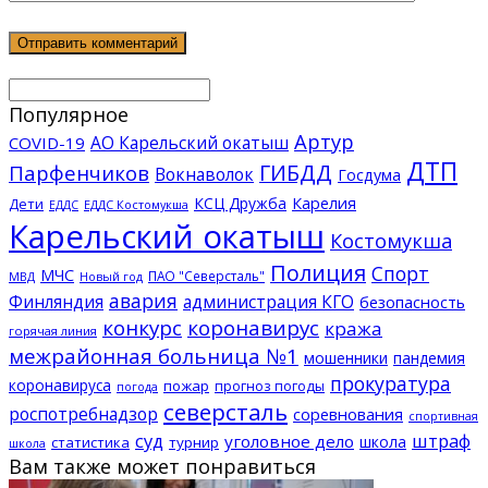
Популярное
Артур
АО Карельский окатыш
COVID-19
ДТП
ГИБДД
Парфенчиков
Вокнаволок
Госдума
КСЦ Дружба
Карелия
Дети
ЕДДС Костомукша
ЕДДС
Карельский окатыш
Костомукша
Полиция
Спорт
МЧС
ПАО "Северсталь"
МВД
Новый год
авария
Финляндия
администрация КГО
безопасность
конкурс
коронавирус
кража
горячая линия
межрайонная больница №1
мошенники
пандемия
прокуратура
коронавируса
пожар
прогноз погоды
погода
северсталь
роспотребнадзор
соревнования
спортивная
суд
штраф
уголовное дело
школа
статистика
турнир
школа
Вам также может понравиться