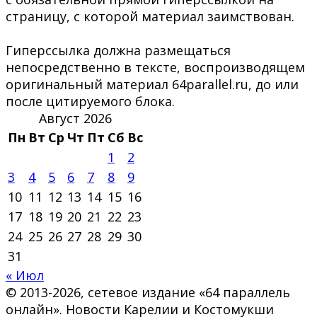
страницу, с которой материал заимствован.
Гиперссылка должна размещаться
непосредственно в тексте, воспроизводящем
оригинальный материал 64parallel.ru, до или
после цитируемого блока.
Август 2026
Пн
Вт
Ср
Чт
Пт
Сб
Вс
1
2
3
4
5
6
7
8
9
10
11
12
13
14
15
16
17
18
19
20
21
22
23
24
25
26
27
28
29
30
31
« Июл
© 2013-2026, сетевое издание «64 параллель
онлайн». Новости Карелии и Костомукши