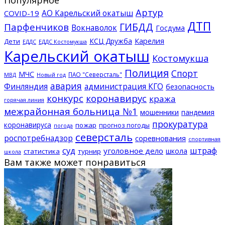
Артур
АО Карельский окатыш
COVID-19
ДТП
ГИБДД
Парфенчиков
Вокнаволок
Госдума
КСЦ Дружба
Карелия
Дети
ЕДДС Костомукша
ЕДДС
Карельский окатыш
Костомукша
Полиция
Спорт
МЧС
ПАО "Северсталь"
МВД
Новый год
авария
Финляндия
администрация КГО
безопасность
конкурс
коронавирус
кража
горячая линия
межрайонная больница №1
мошенники
пандемия
прокуратура
коронавируса
пожар
прогноз погоды
погода
северсталь
роспотребнадзор
соревнования
спортивная
суд
штраф
уголовное дело
школа
статистика
турнир
школа
Вам также может понравиться