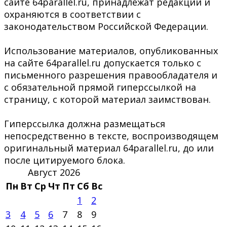
сайте 64parallel.ru, принадлежат редакции и
охраняются в соответствии с
законодательством Российской Федерации.
Использование материалов, опубликованных
на сайте 64parallel.ru допускается только с
письменного разрешения правообладателя и
с обязательной прямой гиперссылкой на
страницу, с которой материал заимствован.
Гиперссылка должна размещаться
непосредственно в тексте, воспроизводящем
оригинальный материал 64parallel.ru, до или
после цитируемого блока.
Август 2026
Пн
Вт
Ср
Чт
Пт
Сб
Вс
1
2
3
4
5
6
7
8
9