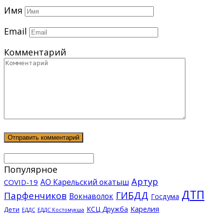
Имя
Email
Комментарий
Популярное
Артур
АО Карельский окатыш
COVID-19
ДТП
ГИБДД
Парфенчиков
Вокнаволок
Госдума
КСЦ Дружба
Карелия
Дети
ЕДДС Костомукша
ЕДДС