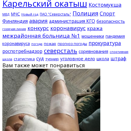
Карельский окатыш
Костомукша
Полиция
Спорт
МЧС
ПАО "Северсталь"
МВД
Новый год
авария
Финляндия
администрация КГО
безопасность
конкурс
коронавирус
кража
горячая линия
межрайонная больница №1
мошенники
пандемия
прокуратура
коронавируса
пожар
прогноз погоды
погода
северсталь
роспотребнадзор
соревнования
спортивная
суд
штраф
уголовное дело
школа
статистика
турнир
школа
Вам также может понравиться