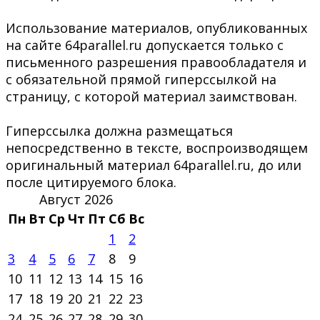
Использование материалов, опубликованных
на сайте 64parallel.ru допускается только с
письменного разрешения правообладателя и
с обязательной прямой гиперссылкой на
страницу, с которой материал заимствован.
Гиперссылка должна размещаться
непосредственно в тексте, воспроизводящем
оригинальный материал 64parallel.ru, до или
после цитируемого блока.
Август 2026
Пн
Вт
Ср
Чт
Пт
Сб
Вс
1
2
3
4
5
6
7
8
9
10
11
12
13
14
15
16
17
18
19
20
21
22
23
24
25
26
27
28
29
30