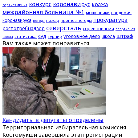
конкурс
коронавирус
кража
горячая линия
межрайонная больница №1
мошенники
пандемия
прокуратура
коронавируса
пожар
прогноз погоды
погода
северсталь
роспотребнадзор
соревнования
спортивная
суд
штраф
уголовное дело
школа
статистика
турнир
школа
Вам также может понравиться
Кандидаты в депутаты определены
Территориальная избирательная комиссия
Костомукши завершила этап регистрации