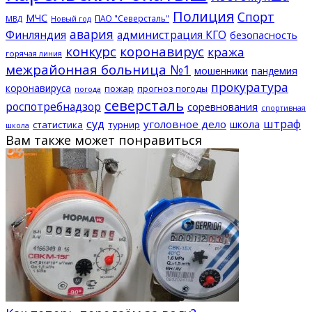
Полиция
Спорт
МЧС
ПАО "Северсталь"
МВД
Новый год
авария
Финляндия
администрация КГО
безопасность
конкурс
коронавирус
кража
горячая линия
межрайонная больница №1
мошенники
пандемия
прокуратура
коронавируса
пожар
прогноз погоды
погода
северсталь
роспотребнадзор
соревнования
спортивная
суд
штраф
уголовное дело
школа
статистика
турнир
школа
Вам также может понравиться