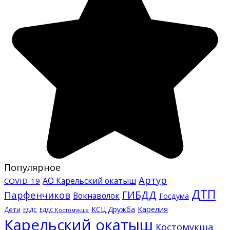
Популярное
Артур
АО Карельский окатыш
COVID-19
ДТП
ГИБДД
Парфенчиков
Вокнаволок
Госдума
КСЦ Дружба
Карелия
Дети
ЕДДС Костомукша
ЕДДС
Карельский окатыш
Костомукша