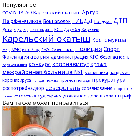
Популярное
Артур
АО Карельский окатыш
COVID-19
ДТП
ГИБДД
Парфенчиков
Вокнаволок
Госдума
КСЦ Дружба
Карелия
Дети
ЕДДС Костомукша
ЕДДС
Карельский окатыш
Костомукша
Полиция
Спорт
МЧС
ПАО "Северсталь"
МВД
Новый год
авария
Финляндия
администрация КГО
безопасность
конкурс
коронавирус
кража
горячая линия
межрайонная больница №1
мошенники
пандемия
прокуратура
коронавируса
пожар
прогноз погоды
погода
северсталь
роспотребнадзор
соревнования
спортивная
суд
штраф
уголовное дело
школа
статистика
турнир
школа
Вам также может понравиться