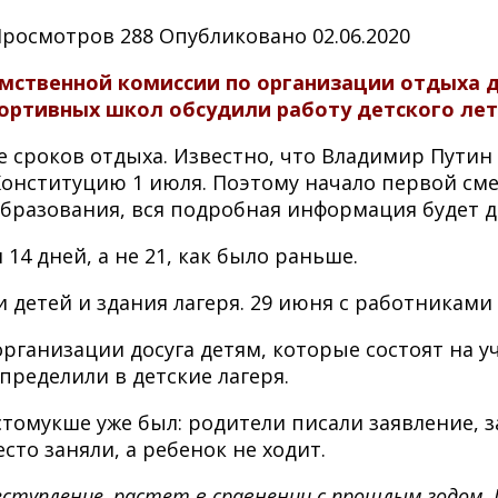
Просмотров
288
Опубликовано
02.06.2020
мственной комиссии по организации отдыха д
ортивных школ обсудили работу детского лет
е сроков отдыха. Известно, что Владимир Путин
онституцию 1 июля. Поэтому начало первой смен
разования, вся подробная информация будет д
14 дней, а не 21, как было раньше.
 детей и здания лагеря. 29 июня с работниками
ганизации досуга детям, которые состоят на уч
пределили в детские лагеря.
стомукше уже был: родители писали заявление, з
сто заняли, а ребенок не ходит.
тупление, растет в сравнении с прошлым годом. 