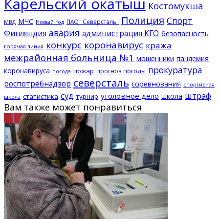
Карельский окатыш
Костомукша
Полиция
Спорт
МЧС
ПАО "Северсталь"
МВД
Новый год
авария
Финляндия
администрация КГО
безопасность
конкурс
коронавирус
кража
горячая линия
межрайонная больница №1
мошенники
пандемия
прокуратура
коронавируса
пожар
прогноз погоды
погода
северсталь
роспотребнадзор
соревнования
спортивная
суд
штраф
уголовное дело
школа
статистика
турнир
школа
Вам также может понравиться