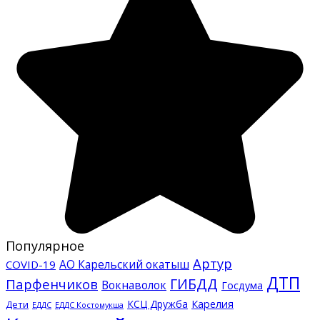
Популярное
Артур
АО Карельский окатыш
COVID-19
ДТП
ГИБДД
Парфенчиков
Вокнаволок
Госдума
КСЦ Дружба
Карелия
Дети
ЕДДС Костомукша
ЕДДС