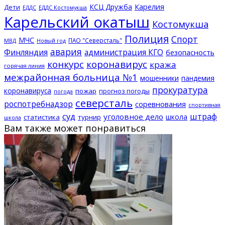
КСЦ Дружба
Карелия
Дети
ЕДДС Костомукша
ЕДДС
Карельский окатыш
Костомукша
Полиция
Спорт
МЧС
ПАО "Северсталь"
МВД
Новый год
авария
Финляндия
администрация КГО
безопасность
конкурс
коронавирус
кража
горячая линия
межрайонная больница №1
мошенники
пандемия
прокуратура
коронавируса
пожар
прогноз погоды
погода
северсталь
роспотребнадзор
соревнования
спортивная
суд
штраф
уголовное дело
школа
статистика
турнир
школа
Вам также может понравиться