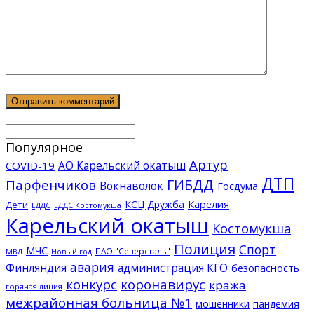
Популярное
Артур
АО Карельский окатыш
COVID-19
ДТП
ГИБДД
Парфенчиков
Вокнаволок
Госдума
КСЦ Дружба
Карелия
Дети
ЕДДС Костомукша
ЕДДС
Карельский окатыш
Костомукша
Полиция
Спорт
МЧС
ПАО "Северсталь"
МВД
Новый год
авария
Финляндия
администрация КГО
безопасность
конкурс
коронавирус
кража
горячая линия
межрайонная больница №1
мошенники
пандемия