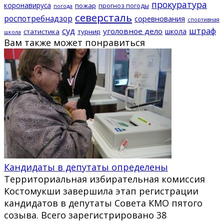
прокуратура
коронавируса
пожар
прогноз погоды
погода
северсталь
роспотребнадзор
соревнования
спортивная
суд
штраф
уголовное дело
школа
статистика
турнир
школа
Вам также может понравиться
Кандидаты в депутаты определены
Территориальная избирательная комиссия
Костомукши завершила этап регистрации
кандидатов в депутаты Совета КМО пятого
созыва. Всего зарегистрировано 38