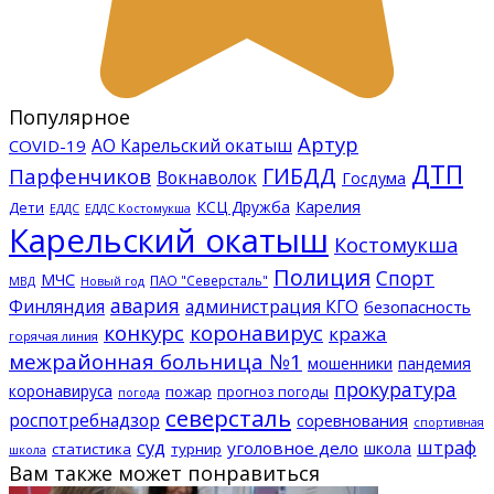
Популярное
Артур
АО Карельский окатыш
COVID-19
ДТП
ГИБДД
Парфенчиков
Вокнаволок
Госдума
КСЦ Дружба
Карелия
Дети
ЕДДС Костомукша
ЕДДС
Карельский окатыш
Костомукша
Полиция
Спорт
МЧС
ПАО "Северсталь"
МВД
Новый год
авария
Финляндия
администрация КГО
безопасность
конкурс
коронавирус
кража
горячая линия
межрайонная больница №1
мошенники
пандемия
прокуратура
коронавируса
пожар
прогноз погоды
погода
северсталь
роспотребнадзор
соревнования
спортивная
суд
штраф
уголовное дело
школа
статистика
турнир
школа
Вам также может понравиться