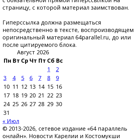
страницу, с которой материал заимствован.
Гиперссылка должна размещаться
непосредственно в тексте, воспроизводящем
оригинальный материал 64parallel.ru, до или
после цитируемого блока.
Август 2026
Пн
Вт
Ср
Чт
Пт
Сб
Вс
1
2
3
4
5
6
7
8
9
10
11
12
13
14
15
16
17
18
19
20
21
22
23
24
25
26
27
28
29
30
31
« Июл
© 2013-2026, сетевое издание «64 параллель
онлайн». Новости Карелии и Костомукши