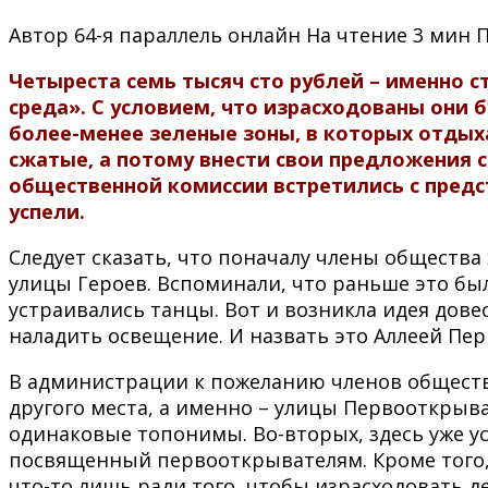
Автор
64-я параллель онлайн
На чтение
3 мин
Четыреста семь тысяч сто рублей – именно
среда». С условием, что израсходованы они
более-менее зеленые зоны, в которых отдых
сжатые, а потому внести свои предложения с
общественной комиссии встретились с пред
успели.
Следует сказать, что поначалу члены общества
улицы Героев. Вспоминали, что раньше это бы
устраивались танцы. Вот и возникла идея довес
наладить освещение. И назвать это Аллеей Пе
В администрации к пожеланию членов обществ
другого места, а именно – улицы Первооткрыва
одинаковые топонимы. Во-вторых, здесь уже у
посвященный первооткрывателям. Кроме того, т
что-то лишь ради того, чтобы израсходовать де