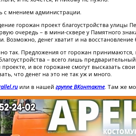
ь с мнением администрации.
дение горожан проект благоустройства улицы Пе
рвую очередь – в мини-сквере у Памятного зна
ми. Возможно, денег хватит и на восстановлени
енно так. Предложения от горожан принимаются
 благоустройства – всего лишь предварительны
проекте, и все горожане смогут высказать сво
ь, что денег на это не так уж и много.
allel.ru
или в нашей
группе ВКонтакте
. Там же м