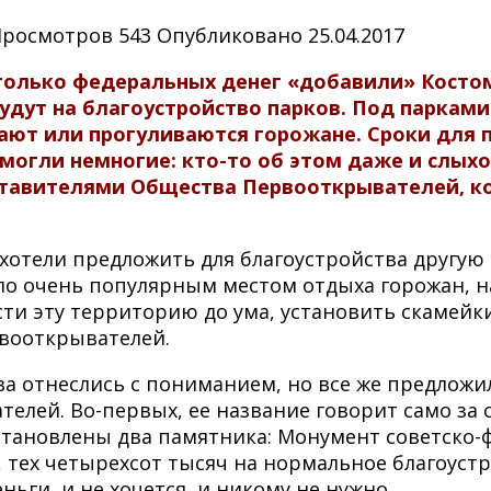
Просмотров
543
Опубликовано
25.04.2017
 столько федеральных денег «добавили» Кост
 будут на благоустройство парков. Под парка
ают или прогуливаются горожане. Сроки для п
могли немногие: кто-то об этом даже и слых
ставителями Общества Первооткрывателей, к
 хотели предложить для благоустройства другую 
ло очень популярным местом отдыха горожан, 
ти эту территорию до ума, установить скамейки,
рвооткрывателей.
а отнеслись с пониманием, но все же предложи
телей. Во-первых, ее название говорит само за 
становлены два памятника: Монумент советско
ех четырехсот тысяч на нормальное благоустрой
ньги, и не хочется, и никому не нужно.