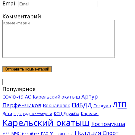
Email
Комментарий
Популярное
Артур
АО Карельский окатыш
COVID-19
ДТП
ГИБДД
Парфенчиков
Вокнаволок
Госдума
КСЦ Дружба
Карелия
Дети
ЕДДС Костомукша
ЕДДС
Карельский окатыш
Костомукша
Полиция
Спорт
МЧС
ПАО "Северсталь"
МВД
Новый год