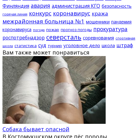
авария
Финляндия
администрация КГО
безопасность
конкурс
коронавирус
кража
горячая линия
межрайонная больница №1
мошенники
пандемия
прокуратура
коронавируса
пожар
прогноз погоды
погода
северсталь
роспотребнадзор
соревнования
спортивная
суд
штраф
уголовное дело
школа
статистика
турнир
школа
Вам также может понравиться
Собака бывает опасной
В Костомукшском округе пёс породы