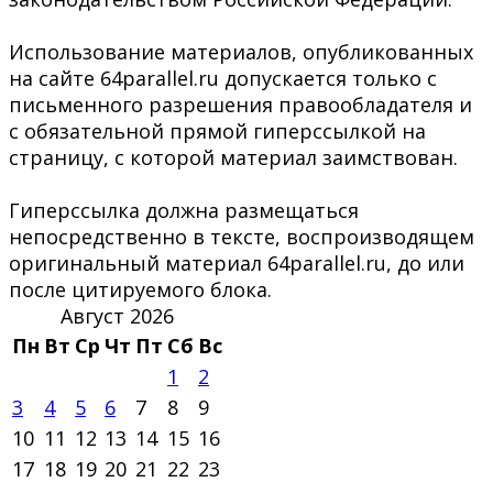
Использование материалов, опубликованных
на сайте 64parallel.ru допускается только с
письменного разрешения правообладателя и
с обязательной прямой гиперссылкой на
страницу, с которой материал заимствован.
Гиперссылка должна размещаться
непосредственно в тексте, воспроизводящем
оригинальный материал 64parallel.ru, до или
после цитируемого блока.
Август 2026
Пн
Вт
Ср
Чт
Пт
Сб
Вс
1
2
3
4
5
6
7
8
9
10
11
12
13
14
15
16
17
18
19
20
21
22
23