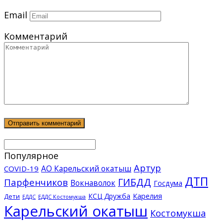
Email
Комментарий
Популярное
Артур
АО Карельский окатыш
COVID-19
ДТП
ГИБДД
Парфенчиков
Вокнаволок
Госдума
КСЦ Дружба
Карелия
Дети
ЕДДС Костомукша
ЕДДС
Карельский окатыш
Костомукша