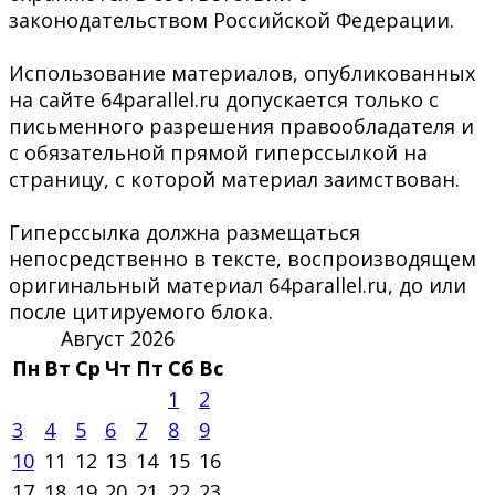
законодательством Российской Федерации.
Использование материалов, опубликованных
на сайте 64parallel.ru допускается только с
письменного разрешения правообладателя и
с обязательной прямой гиперссылкой на
страницу, с которой материал заимствован.
Гиперссылка должна размещаться
непосредственно в тексте, воспроизводящем
оригинальный материал 64parallel.ru, до или
после цитируемого блока.
Август 2026
Пн
Вт
Ср
Чт
Пт
Сб
Вс
1
2
3
4
5
6
7
8
9
10
11
12
13
14
15
16
17
18
19
20
21
22
23