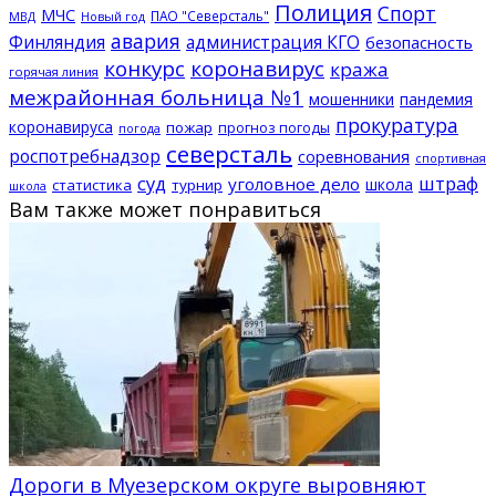
Полиция
Спорт
МЧС
ПАО "Северсталь"
МВД
Новый год
авария
Финляндия
администрация КГО
безопасность
конкурс
коронавирус
кража
горячая линия
межрайонная больница №1
мошенники
пандемия
прокуратура
коронавируса
пожар
прогноз погоды
погода
северсталь
роспотребнадзор
соревнования
спортивная
суд
штраф
уголовное дело
школа
статистика
турнир
школа
Вам также может понравиться
Дороги в Муезерском округе выровняют