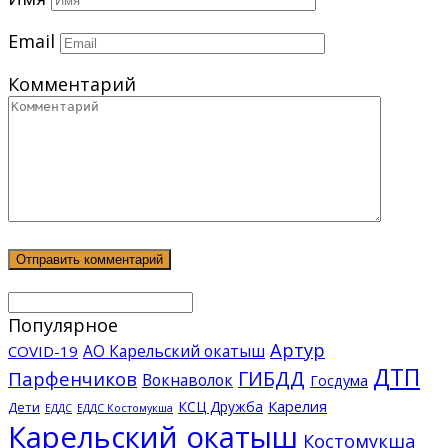
Email
Комментарий
Популярное
Артур
АО Карельский окатыш
COVID-19
ДТП
ГИБДД
Парфенчиков
Вокнаволок
Госдума
КСЦ Дружба
Карелия
Дети
ЕДДС Костомукша
ЕДДС
Карельский окатыш
Костомукша