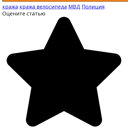
кража
кража велосипеда
МВД
Полиция
Оцените статью