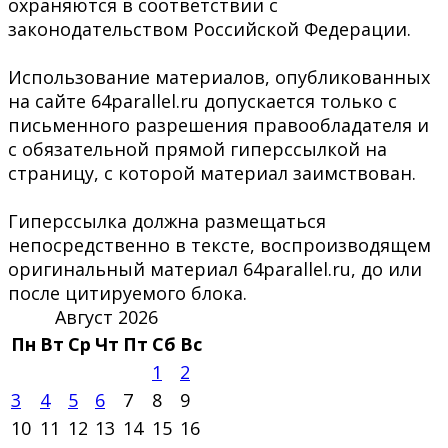
охраняются в соответствии с
законодательством Российской Федерации.
Использование материалов, опубликованных
на сайте 64parallel.ru допускается только с
письменного разрешения правообладателя и
с обязательной прямой гиперссылкой на
страницу, с которой материал заимствован.
Гиперссылка должна размещаться
непосредственно в тексте, воспроизводящем
оригинальный материал 64parallel.ru, до или
после цитируемого блока.
Август 2026
Пн
Вт
Ср
Чт
Пт
Сб
Вс
1
2
3
4
5
6
7
8
9
10
11
12
13
14
15
16