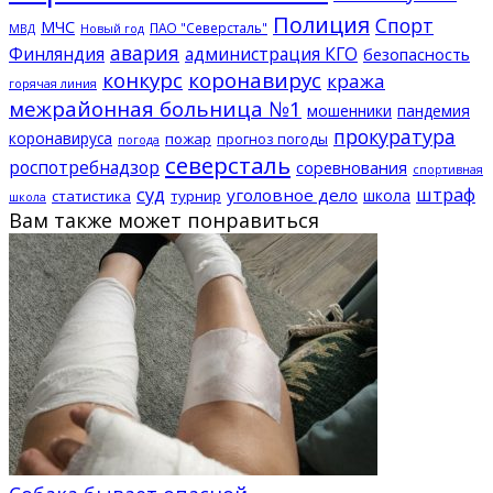
Полиция
Спорт
МЧС
ПАО "Северсталь"
МВД
Новый год
авария
Финляндия
администрация КГО
безопасность
конкурс
коронавирус
кража
горячая линия
межрайонная больница №1
мошенники
пандемия
прокуратура
коронавируса
пожар
прогноз погоды
погода
северсталь
роспотребнадзор
соревнования
спортивная
суд
штраф
уголовное дело
школа
статистика
турнир
школа
Вам также может понравиться