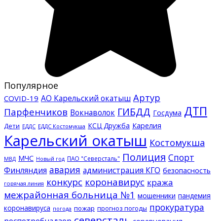
Популярное
Артур
АО Карельский окатыш
COVID-19
ДТП
ГИБДД
Парфенчиков
Вокнаволок
Госдума
КСЦ Дружба
Карелия
Дети
ЕДДС Костомукша
ЕДДС
Карельский окатыш
Костомукша
Полиция
Спорт
МЧС
ПАО "Северсталь"
МВД
Новый год
авария
Финляндия
администрация КГО
безопасность
конкурс
коронавирус
кража
горячая линия
межрайонная больница №1
мошенники
пандемия
прокуратура
коронавируса
пожар
прогноз погоды
погода
северсталь
роспотребнадзор
соревнования