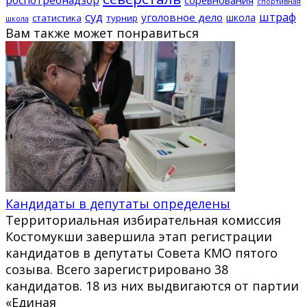
спортивная
суд
штраф
уголовное дело
школа
статистика
турнир
школа
Вам также может понравиться
Кандидаты в депутаты определены
Территориальная избирательная комиссия
Костомукши завершила этап регистрации
кандидатов в депутаты Совета КМО пятого
созыва. Всего зарегистрировано 38
кандидатов. 18 из них выдвигаются от партии
«Единая