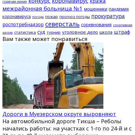
конкурс
коронавирус
кража
горячая линия
межрайонная больница №1
мошенники
пандемия
прокуратура
коронавируса
пожар
прогноз погоды
погода
северсталь
роспотребнадзор
соревнования
спортивная
суд
штраф
уголовное дело
школа
статистика
турнир
школа
Вам также может понравиться
Дороги в Муезерском округе выровняют
На автомобильной дороге Тикша – Реболы
начались работы: на участках с 1-го по 24-й и с