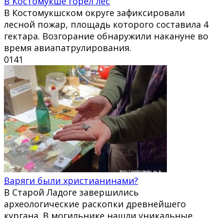
В Костомукше горел лес
В Костомукшском округе зафиксировали
лесной пожар, площадь которого составила 4
гектара. Возгорание обнаружили накануне во
время авиапатрулирования.
0
141
Варяги были христианинами?
В Старой Ладоге завершились
археологические раскопки древнейшего
кургана. В могильнике нашли уникальные