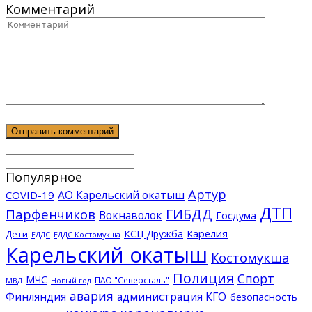
Комментарий
Популярное
Артур
АО Карельский окатыш
COVID-19
ДТП
ГИБДД
Парфенчиков
Вокнаволок
Госдума
КСЦ Дружба
Карелия
Дети
ЕДДС Костомукша
ЕДДС
Карельский окатыш
Костомукша
Полиция
Спорт
МЧС
ПАО "Северсталь"
МВД
Новый год
авария
Финляндия
администрация КГО
безопасность