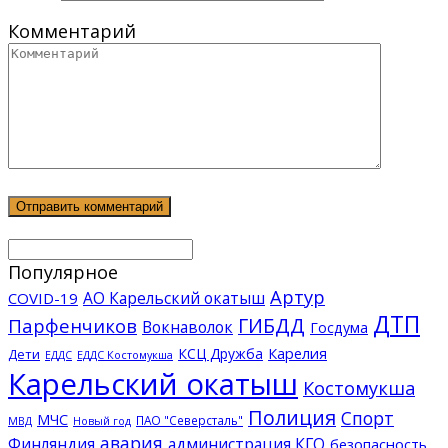
Комментарий
Популярное
Артур
АО Карельский окатыш
COVID-19
ДТП
ГИБДД
Парфенчиков
Вокнаволок
Госдума
КСЦ Дружба
Карелия
Дети
ЕДДС Костомукша
ЕДДС
Карельский окатыш
Костомукша
Полиция
Спорт
МЧС
ПАО "Северсталь"
МВД
Новый год
авария
Финляндия
администрация КГО
безопасность