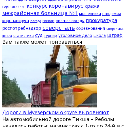
конкурс
коронавирус
кража
горячая линия
межрайонная больница №1
мошенники
пандемия
прокуратура
коронавируса
пожар
прогноз погоды
погода
северсталь
роспотребнадзор
соревнования
спортивная
суд
штраф
уголовное дело
школа
статистика
турнир
школа
Вам также может понравиться
Дороги в Муезерском округе выровняют
На автомобильной дороге Тикша – Реболы
начались работы: на участках с 1-го по 24-й и с