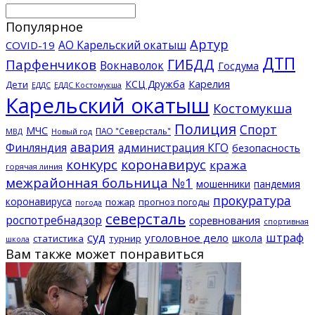
Популярное
Артур
АО Карельский окатыш
COVID-19
ДТП
ГИБДД
Парфенчиков
Вокнаволок
Госдума
КСЦ Дружба
Карелия
Дети
ЕДДС Костомукша
ЕДДС
Карельский окатыш
Костомукша
Полиция
Спорт
МЧС
ПАО "Северсталь"
МВД
Новый год
авария
Финляндия
администрация КГО
безопасность
конкурс
коронавирус
кража
горячая линия
межрайонная больница №1
мошенники
пандемия
прокуратура
коронавируса
пожар
прогноз погоды
погода
северсталь
роспотребнадзор
соревнования
спортивная
суд
штраф
уголовное дело
школа
статистика
турнир
школа
Вам также может понравиться