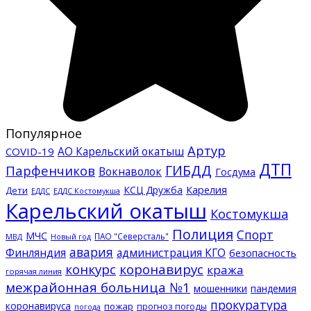
Популярное
Артур
АО Карельский окатыш
COVID-19
ДТП
ГИБДД
Парфенчиков
Вокнаволок
Госдума
КСЦ Дружба
Карелия
Дети
ЕДДС Костомукша
ЕДДС
Карельский окатыш
Костомукша
Полиция
Спорт
МЧС
ПАО "Северсталь"
МВД
Новый год
авария
Финляндия
администрация КГО
безопасность
конкурс
коронавирус
кража
горячая линия
межрайонная больница №1
мошенники
пандемия
прокуратура
коронавируса
пожар
прогноз погоды
погода