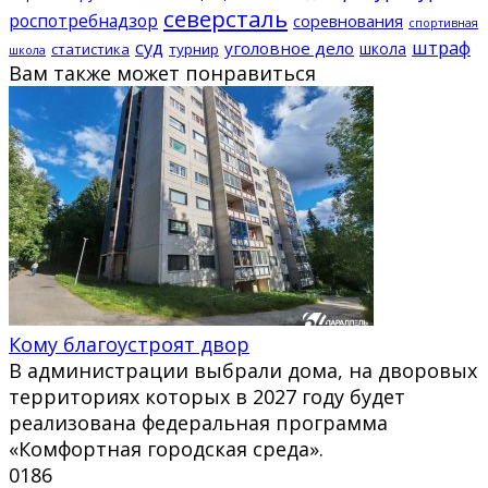
северсталь
роспотребнадзор
соревнования
спортивная
суд
штраф
уголовное дело
школа
статистика
турнир
школа
Вам также может понравиться
Кому благоустроят двор
В администрации выбрали дома, на дворовых
территориях которых в 2027 году будет
реализована федеральная программа
«Комфортная городская среда».
0
186