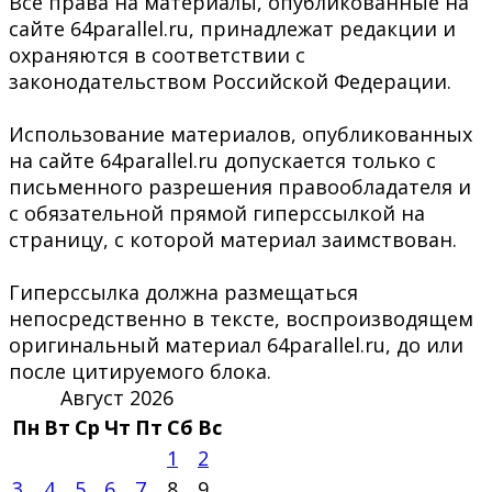
Все права на материалы, опубликованные на
сайте 64parallel.ru, принадлежат редакции и
охраняются в соответствии с
законодательством Российской Федерации.
Использование материалов, опубликованных
на сайте 64parallel.ru допускается только с
письменного разрешения правообладателя и
с обязательной прямой гиперссылкой на
страницу, с которой материал заимствован.
Гиперссылка должна размещаться
непосредственно в тексте, воспроизводящем
оригинальный материал 64parallel.ru, до или
после цитируемого блока.
Август 2026
Пн
Вт
Ср
Чт
Пт
Сб
Вс
1
2
3
4
5
6
7
8
9