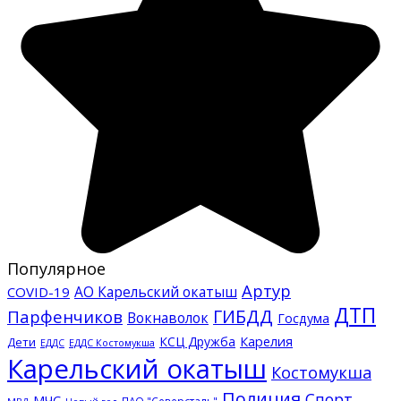
Популярное
Артур
АО Карельский окатыш
COVID-19
ДТП
ГИБДД
Парфенчиков
Вокнаволок
Госдума
КСЦ Дружба
Карелия
Дети
ЕДДС Костомукша
ЕДДС
Карельский окатыш
Костомукша
Полиция
Спорт
МЧС
ПАО "Северсталь"