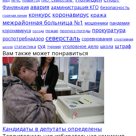
МВД
Новый год
авария
Финляндия
администрация КГО
безопасность
конкурс
коронавирус
кража
горячая линия
межрайонная больница №1
мошенники
пандемия
прокуратура
коронавируса
пожар
прогноз погоды
погода
северсталь
роспотребнадзор
соревнования
спортивная
суд
штраф
уголовное дело
школа
статистика
турнир
школа
Вам также может понравиться
Кандидаты в депутаты определены
Территориальная избирательная комиссия