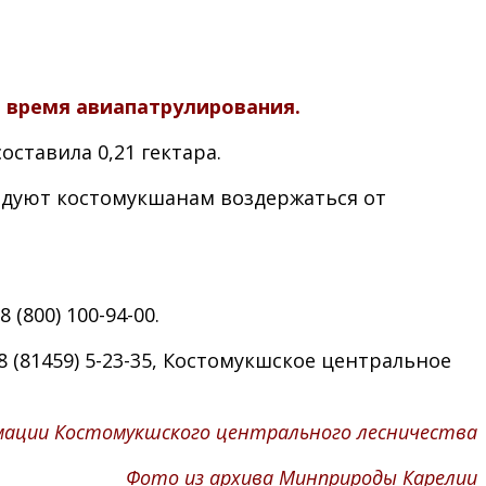
о время авиапатрулирования.
ставила 0,21 гектара.
ндуют костомукшанам воздержаться от
(800) 100-94-00.
 (81459) 5-23-35, Костомукшское центральное
мации Костомукшского центрального лесничества
Фото из архива Минприроды Карелии