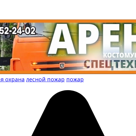
ая охрана
лесной пожар
пожар