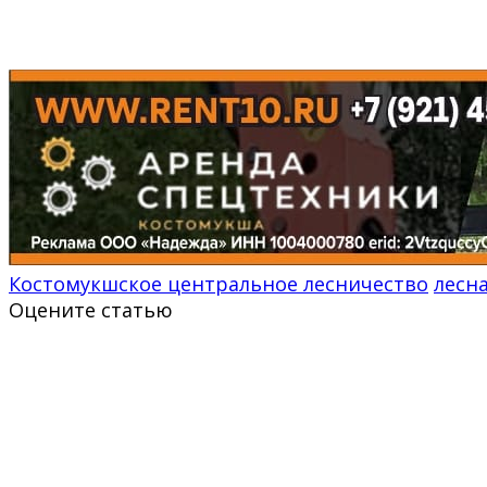
Костомукшское центральное лесничество
лесн
Оцените статью