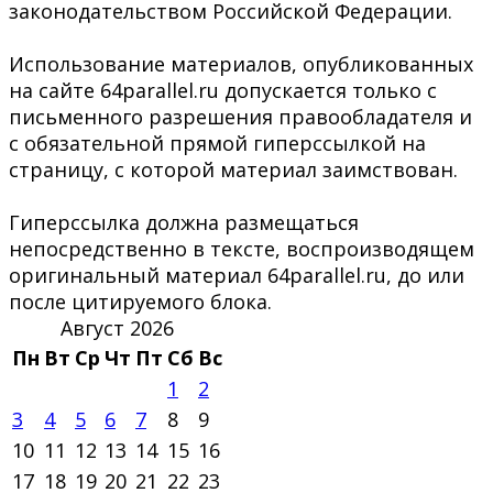
законодательством Российской Федерации.
Использование материалов, опубликованных
на сайте 64parallel.ru допускается только с
письменного разрешения правообладателя и
с обязательной прямой гиперссылкой на
страницу, с которой материал заимствован.
Гиперссылка должна размещаться
непосредственно в тексте, воспроизводящем
оригинальный материал 64parallel.ru, до или
после цитируемого блока.
Август 2026
Пн
Вт
Ср
Чт
Пт
Сб
Вс
1
2
3
4
5
6
7
8
9
10
11
12
13
14
15
16
17
18
19
20
21
22
23