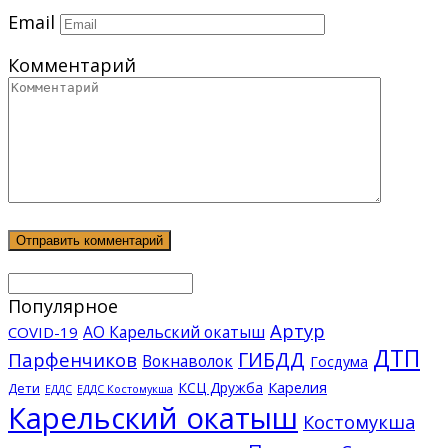
Email
Комментарий
Популярное
Артур
АО Карельский окатыш
COVID-19
ДТП
ГИБДД
Парфенчиков
Вокнаволок
Госдума
КСЦ Дружба
Карелия
Дети
ЕДДС Костомукша
ЕДДС
Карельский окатыш
Костомукша