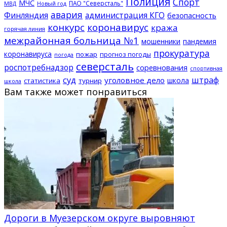
Полиция
Спорт
МЧС
ПАО "Северсталь"
МВД
Новый год
авария
Финляндия
администрация КГО
безопасность
конкурс
коронавирус
кража
горячая линия
межрайонная больница №1
мошенники
пандемия
прокуратура
коронавируса
пожар
прогноз погоды
погода
северсталь
роспотребнадзор
соревнования
спортивная
суд
штраф
уголовное дело
школа
статистика
турнир
школа
Вам также может понравиться
Дороги в Муезерском округе выровняют