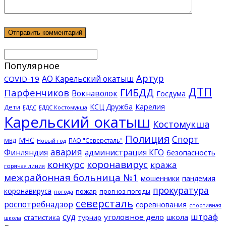
Популярное
Артур
АО Карельский окатыш
COVID-19
ДТП
ГИБДД
Парфенчиков
Вокнаволок
Госдума
КСЦ Дружба
Карелия
Дети
ЕДДС Костомукша
ЕДДС
Карельский окатыш
Костомукша
Полиция
Спорт
МЧС
ПАО "Северсталь"
МВД
Новый год
авария
Финляндия
администрация КГО
безопасность
конкурс
коронавирус
кража
горячая линия
межрайонная больница №1
мошенники
пандемия
прокуратура
коронавируса
пожар
прогноз погоды
погода
северсталь
роспотребнадзор
соревнования
спортивная
суд
штраф
уголовное дело
школа
статистика
турнир
школа