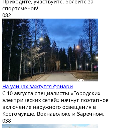
Приходите, участвуйте, болейте за
спортсменов!
0
82
На улицах зажгутся фонари
С 10 августа специалисты «Городских
электрических сетей» начнут поэтапное
включение наружного освещения в
Костомукше, Вокнаволоке и Заречном.
0
38