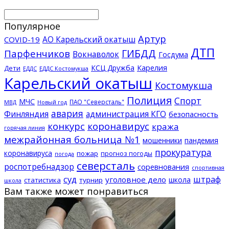
Популярное
Артур
АО Карельский окатыш
COVID-19
ДТП
ГИБДД
Парфенчиков
Вокнаволок
Госдума
КСЦ Дружба
Карелия
Дети
ЕДДС Костомукша
ЕДДС
Карельский окатыш
Костомукша
Полиция
Спорт
МЧС
ПАО "Северсталь"
МВД
Новый год
авария
Финляндия
администрация КГО
безопасность
конкурс
коронавирус
кража
горячая линия
межрайонная больница №1
мошенники
пандемия
прокуратура
коронавируса
пожар
прогноз погоды
погода
северсталь
роспотребнадзор
соревнования
спортивная
суд
штраф
уголовное дело
школа
статистика
турнир
школа
Вам также может понравиться