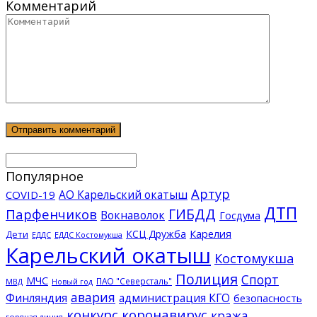
Комментарий
Популярное
Артур
АО Карельский окатыш
COVID-19
ДТП
ГИБДД
Парфенчиков
Вокнаволок
Госдума
КСЦ Дружба
Карелия
Дети
ЕДДС Костомукша
ЕДДС
Карельский окатыш
Костомукша
Полиция
Спорт
МЧС
ПАО "Северсталь"
МВД
Новый год
авария
Финляндия
администрация КГО
безопасность
конкурс
коронавирус
кража
горячая линия