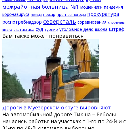
межрайонная больница №1
мошенники
пандемия
прокуратура
коронавируса
пожар
прогноз погоды
погода
северсталь
роспотребнадзор
соревнования
спортивная
суд
штраф
уголовное дело
школа
статистика
турнир
школа
Вам также может понравиться
Дороги в Муезерском округе выровняют
На автомобильной дороге Тикша – Реболы
начались работы: на участках с 1-го по 24-й и с
31-го по 48-й километр выборочно