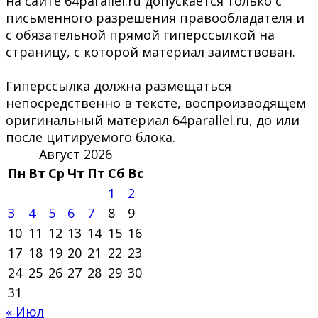
на сайте 64parallel.ru допускается только с
письменного разрешения правообладателя и
с обязательной прямой гиперссылкой на
страницу, с которой материал заимствован.
Гиперссылка должна размещаться
непосредственно в тексте, воспроизводящем
оригинальный материал 64parallel.ru, до или
после цитируемого блока.
Август 2026
Пн
Вт
Ср
Чт
Пт
Сб
Вс
1
2
3
4
5
6
7
8
9
10
11
12
13
14
15
16
17
18
19
20
21
22
23
24
25
26
27
28
29
30
31
« Июл