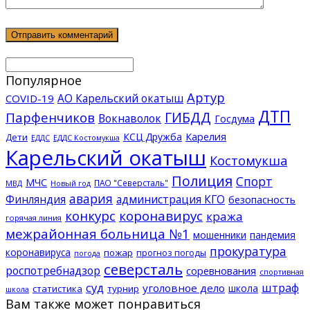
Популярное
Артур
АО Карельский окатыш
COVID-19
ДТП
ГИБДД
Парфенчиков
Вокнаволок
Госдума
КСЦ Дружба
Карелия
Дети
ЕДДС Костомукша
ЕДДС
Карельский окатыш
Костомукша
Полиция
Спорт
МЧС
ПАО "Северсталь"
МВД
Новый год
авария
Финляндия
администрация КГО
безопасность
конкурс
коронавирус
кража
горячая линия
межрайонная больница №1
мошенники
пандемия
прокуратура
коронавируса
пожар
прогноз погоды
погода
северсталь
роспотребнадзор
соревнования
спортивная
суд
штраф
уголовное дело
школа
статистика
турнир
школа
Вам также может понравиться