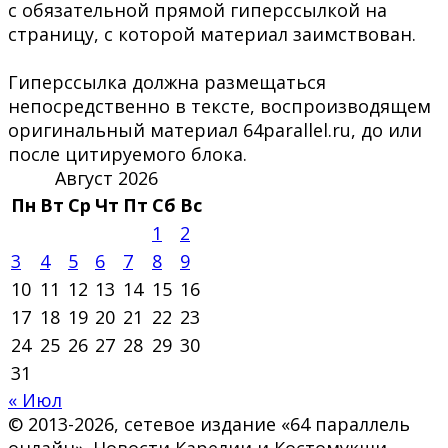
с обязательной прямой гиперссылкой на
страницу, с которой материал заимствован.
Гиперссылка должна размещаться
непосредственно в тексте, воспроизводящем
оригинальный материал 64parallel.ru, до или
после цитируемого блока.
Август 2026
Пн
Вт
Ср
Чт
Пт
Сб
Вс
1
2
3
4
5
6
7
8
9
10
11
12
13
14
15
16
17
18
19
20
21
22
23
24
25
26
27
28
29
30
31
« Июл
© 2013-2026, сетевое издание «64 параллель
онлайн». Новости Карелии и Костомукши