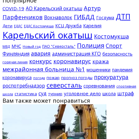
Популярное
Артур
АО Карельский окатыш
COVID-19
ДТП
ГИБДД
Парфенчиков
Вокнаволок
Госдума
КСЦ Дружба
Карелия
Дети
ЕДДС Костомукша
ЕДДС
Карельский окатыш
Костомукша
Полиция
Спорт
МЧС
ПАО "Северсталь"
МВД
Новый год
авария
Финляндия
администрация КГО
безопасность
конкурс
коронавирус
кража
горячая линия
межрайонная больница №1
мошенники
пандемия
прокуратура
коронавируса
пожар
прогноз погоды
погода
северсталь
роспотребнадзор
соревнования
спортивная
суд
штраф
уголовное дело
школа
статистика
турнир
школа
Вам также может понравиться