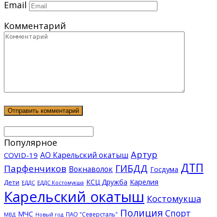
Email
Комментарий
Популярное
Артур
АО Карельский окатыш
COVID-19
ДТП
ГИБДД
Парфенчиков
Вокнаволок
Госдума
КСЦ Дружба
Карелия
Дети
ЕДДС Костомукша
ЕДДС
Карельский окатыш
Костомукша
Полиция
Спорт
МЧС
ПАО "Северсталь"
МВД
Новый год