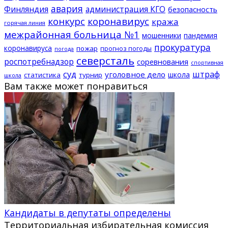
авария
Финляндия
администрация КГО
безопасность
конкурс
коронавирус
кража
горячая линия
межрайонная больница №1
мошенники
пандемия
прокуратура
коронавируса
пожар
прогноз погоды
погода
северсталь
роспотребнадзор
соревнования
спортивная
суд
штраф
уголовное дело
школа
статистика
турнир
школа
Вам также может понравиться
Кандидаты в депутаты определены
Территориальная избирательная комиссия