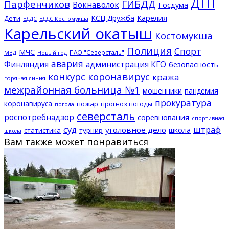
ДТП
ГИБДД
Парфенчиков
Вокнаволок
Госдума
КСЦ Дружба
Карелия
Дети
ЕДДС Костомукша
ЕДДС
Карельский окатыш
Костомукша
Полиция
Спорт
МЧС
ПАО "Северсталь"
МВД
Новый год
авария
Финляндия
администрация КГО
безопасность
конкурс
коронавирус
кража
горячая линия
межрайонная больница №1
мошенники
пандемия
прокуратура
коронавируса
пожар
прогноз погоды
погода
северсталь
роспотребнадзор
соревнования
спортивная
суд
штраф
уголовное дело
школа
статистика
турнир
школа
Вам также может понравиться