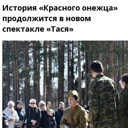
История «Красного онежца»
продолжится в новом
спектакле «Тася»