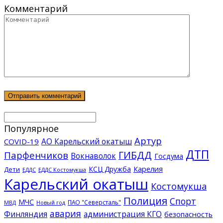
Комментарий
Популярное
Артур
АО Карельский окатыш
COVID-19
ДТП
ГИБДД
Парфенчиков
Вокнаволок
Госдума
КСЦ Дружба
Карелия
Дети
ЕДДС Костомукша
ЕДДС
Карельский окатыш
Костомукша
Полиция
Спорт
МЧС
ПАО "Северсталь"
МВД
Новый год
авария
Финляндия
администрация КГО
безопасность