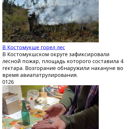
В Костомукше горел лес
В Костомукшском округе зафиксировали
лесной пожар, площадь которого составила 4
гектара. Возгорание обнаружили накануне во
время авиапатрулирования.
0
126