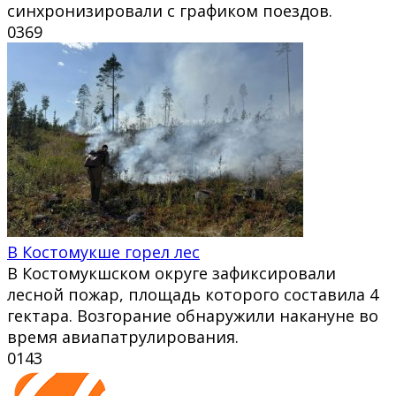
синхронизировали с графиком поездов.
0
369
В Костомукше горел лес
В Костомукшском округе зафиксировали
лесной пожар, площадь которого составила 4
гектара. Возгорание обнаружили накануне во
время авиапатрулирования.
0
143