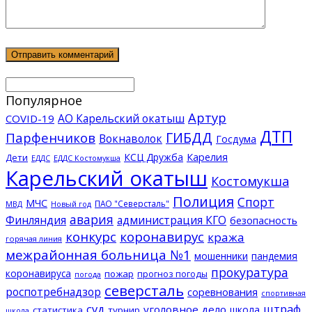
Популярное
Артур
АО Карельский окатыш
COVID-19
ДТП
ГИБДД
Парфенчиков
Вокнаволок
Госдума
КСЦ Дружба
Карелия
Дети
ЕДДС Костомукша
ЕДДС
Карельский окатыш
Костомукша
Полиция
Спорт
МЧС
ПАО "Северсталь"
МВД
Новый год
авария
Финляндия
администрация КГО
безопасность
конкурс
коронавирус
кража
горячая линия
межрайонная больница №1
мошенники
пандемия
прокуратура
коронавируса
пожар
прогноз погоды
погода
северсталь
роспотребнадзор
соревнования
спортивная
суд
штраф
уголовное дело
школа
статистика
турнир
школа