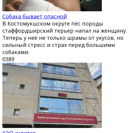
Собака бывает опасной
В Костомукшском округе пёс породы
стаффордширский терьер напал на женщину.
Теперь у неё не только шрамы от укусов, но
сильный стресс и страх перед большими
собаками.
0
389
КЭО судится