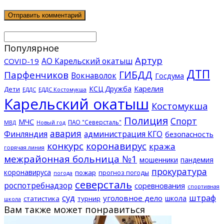
Популярное
Артур
АО Карельский окатыш
COVID-19
ДТП
ГИБДД
Парфенчиков
Вокнаволок
Госдума
КСЦ Дружба
Карелия
Дети
ЕДДС Костомукша
ЕДДС
Карельский окатыш
Костомукша
Полиция
Спорт
МЧС
ПАО "Северсталь"
МВД
Новый год
авария
Финляндия
администрация КГО
безопасность
конкурс
коронавирус
кража
горячая линия
межрайонная больница №1
мошенники
пандемия
прокуратура
коронавируса
пожар
прогноз погоды
погода
северсталь
роспотребнадзор
соревнования
спортивная
суд
штраф
уголовное дело
школа
статистика
турнир
школа
Вам также может понравиться