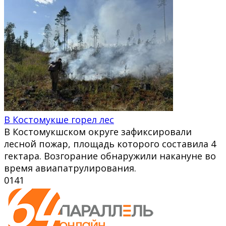
В Костомукше горел лес
В Костомукшском округе зафиксировали
лесной пожар, площадь которого составила 4
гектара. Возгорание обнаружили накануне во
время авиапатрулирования.
0
141