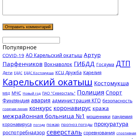
Популярное
Артур
АО Карельский окатыш
COVID-19
ДТП
ГИБДД
Парфенчиков
Вокнаволок
Госдума
КСЦ Дружба
Карелия
Дети
ЕДДС Костомукша
ЕДДС
Карельский окатыш
Костомукша
Полиция
Спорт
МЧС
ПАО "Северсталь"
МВД
Новый год
авария
Финляндия
администрация КГО
безопасность
конкурс
коронавирус
кража
горячая линия
межрайонная больница №1
мошенники
пандемия
прокуратура
коронавируса
пожар
прогноз погоды
погода
северсталь
роспотребнадзор
соревнования
спортивная