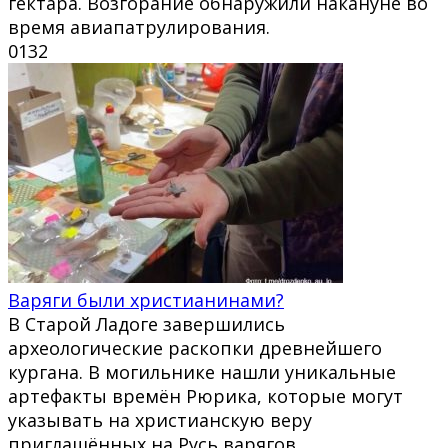
гектара. Возгорание обнаружили накануне во
время авиапатрулирования.
0
132
Варяги были христианинами?
В Старой Ладоге завершились
археологические раскопки древнейшего
кургана. В могильнике нашли уникальные
артефакты времён Рюрика, которые могут
указывать на христианскую веру
приглашённых на Русь варягов.