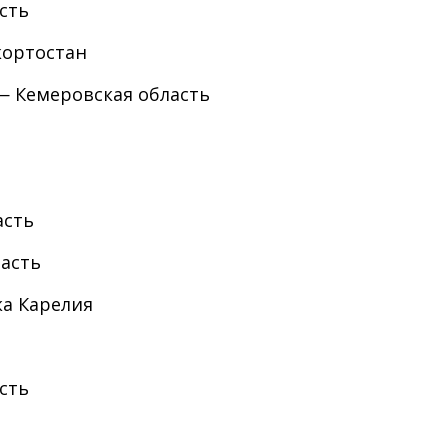
сть
кортостан
— Кемеровская область
асть
ласть
ка Карелия
сть