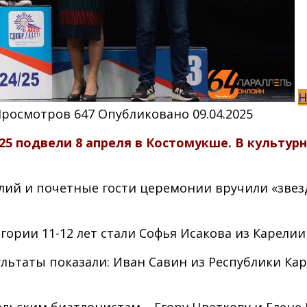
Н
Просмотров
647
Опубликовано
09.04.2025
025 подвели 8 апреля в Костомукше. В культ
лий и почетные гости церемонии вручили «зве
ории 11-12 лет стали Софья Исакова из Карелии
льтаты показали: Иван Савин из Республики Ка
рельским биатлонистам – Егору Цветкову и Елене