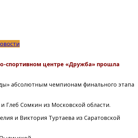
овости
урно-спортивном центре «Дружба» прошла
зды» абсолютным чемпионам финального этапа
 и Глеб Сомкин из Московской области.
релия и Виктория Туртаева из Саратовской
 Пылинской.