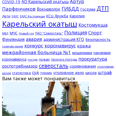
Артур
АО Карельский окатыш
COVID-19
ДТП
ГИБДД
Парфенчиков
Вокнаволок
Госдума
КСЦ Дружба
Карелия
Дети
ЕДДС Костомукша
ЕДДС
Карельский окатыш
Костомукша
Полиция
Спорт
МЧС
ПАО "Северсталь"
МВД
Новый год
авария
Финляндия
администрация КГО
безопасность
конкурс
коронавирус
кража
горячая линия
межрайонная больница №1
мошенники
пандемия
прокуратура
коронавируса
пожар
прогноз погоды
погода
северсталь
роспотребнадзор
соревнования
спортивная
суд
штраф
уголовное дело
школа
статистика
турнир
школа
Вам также может понравиться