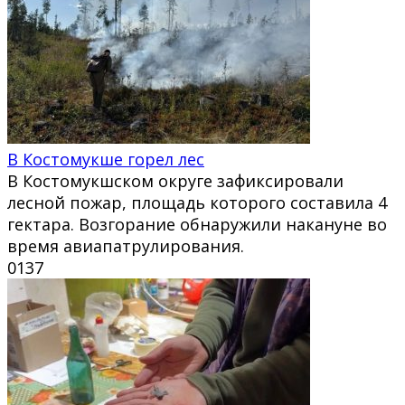
В Костомукше горел лес
В Костомукшском округе зафиксировали
лесной пожар, площадь которого составила 4
гектара. Возгорание обнаружили накануне во
время авиапатрулирования.
0
137