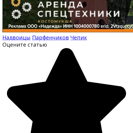
Надвоицы
Парфенчиков
Чепик
Оцените статью