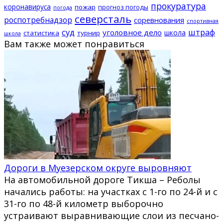
прокуратура
коронавируса
пожар
прогноз погоды
погода
северсталь
роспотребнадзор
соревнования
спортивная
суд
штраф
уголовное дело
школа
статистика
турнир
школа
Вам также может понравиться
Дороги в Муезерском округе выровняют
На автомобильной дороге Тикша – Реболы
начались работы: на участках с 1-го по 24-й и с
31-го по 48-й километр выборочно
устраивают выравнивающие слои из песчано-