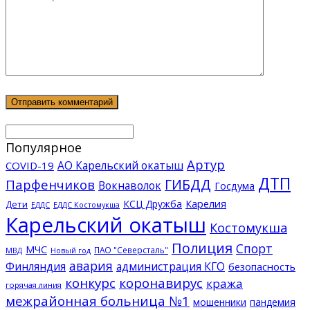
Популярное
Артур
АО Карельский окатыш
COVID-19
ДТП
ГИБДД
Парфенчиков
Вокнаволок
Госдума
КСЦ Дружба
Карелия
Дети
ЕДДС Костомукша
ЕДДС
Карельский окатыш
Костомукша
Полиция
Спорт
МЧС
ПАО "Северсталь"
МВД
Новый год
авария
Финляндия
администрация КГО
безопасность
конкурс
коронавирус
кража
горячая линия
межрайонная больница №1
мошенники
пандемия