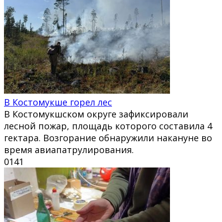
В Костомукше горел лес
В Костомукшском округе зафиксировали
лесной пожар, площадь которого составила 4
гектара. Возгорание обнаружили накануне во
время авиапатрулирования.
0
141