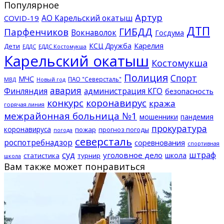
Популярное
Артур
АО Карельский окатыш
COVID-19
ДТП
ГИБДД
Парфенчиков
Вокнаволок
Госдума
КСЦ Дружба
Карелия
Дети
ЕДДС Костомукша
ЕДДС
Карельский окатыш
Костомукша
Полиция
Спорт
МЧС
ПАО "Северсталь"
МВД
Новый год
авария
Финляндия
администрация КГО
безопасность
конкурс
коронавирус
кража
горячая линия
межрайонная больница №1
мошенники
пандемия
прокуратура
коронавируса
пожар
прогноз погоды
погода
северсталь
роспотребнадзор
соревнования
спортивная
суд
штраф
уголовное дело
школа
статистика
турнир
школа
Вам также может понравиться