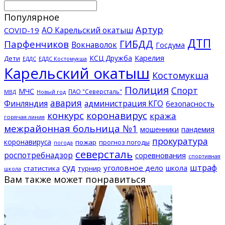
Популярное
Артур
АО Карельский окатыш
COVID-19
ДТП
ГИБДД
Парфенчиков
Вокнаволок
Госдума
КСЦ Дружба
Карелия
Дети
ЕДДС Костомукша
ЕДДС
Карельский окатыш
Костомукша
Полиция
Спорт
МЧС
ПАО "Северсталь"
МВД
Новый год
авария
Финляндия
администрация КГО
безопасность
конкурс
коронавирус
кража
горячая линия
межрайонная больница №1
мошенники
пандемия
прокуратура
коронавируса
пожар
прогноз погоды
погода
северсталь
роспотребнадзор
соревнования
спортивная
суд
штраф
уголовное дело
школа
статистика
турнир
школа
Вам также может понравиться