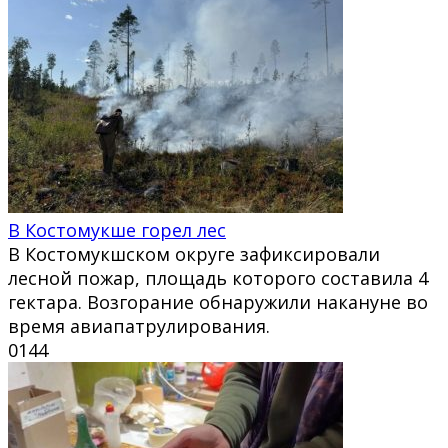
В Костомукше горел лес
В Костомукшском округе зафиксировали
лесной пожар, площадь которого составила 4
гектара. Возгорание обнаружили накануне во
время авиапатрулирования.
0
144