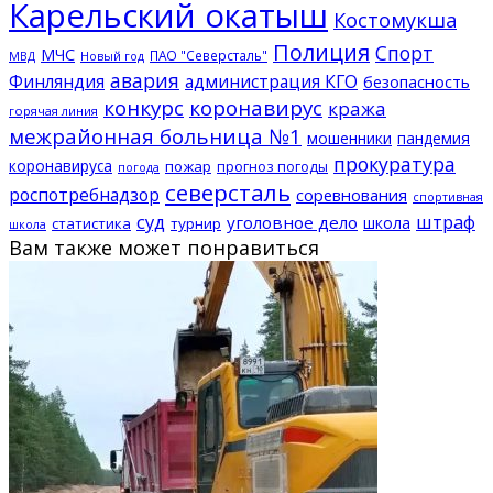
Карельский окатыш
Костомукша
Полиция
Спорт
МЧС
ПАО "Северсталь"
МВД
Новый год
авария
Финляндия
администрация КГО
безопасность
конкурс
коронавирус
кража
горячая линия
межрайонная больница №1
мошенники
пандемия
прокуратура
коронавируса
пожар
прогноз погоды
погода
северсталь
роспотребнадзор
соревнования
спортивная
суд
штраф
уголовное дело
школа
статистика
турнир
школа
Вам также может понравиться