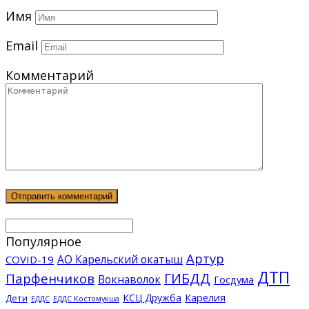
Имя
Email
Комментарий
Популярное
Артур
АО Карельский окатыш
COVID-19
ДТП
ГИБДД
Парфенчиков
Вокнаволок
Госдума
КСЦ Дружба
Карелия
Дети
ЕДДС Костомукша
ЕДДС