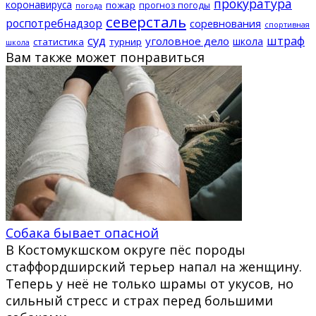
прокуратура
коронавируса
пожар
прогноз погоды
погода
северсталь
роспотребнадзор
соревнования
спортивная
суд
штраф
уголовное дело
школа
статистика
турнир
школа
Вам также может понравиться
Собака бывает опасной
В Костомукшском округе пёс породы
стаффордширский терьер напал на женщину.
Теперь у неё не только шрамы от укусов, но
сильный стресс и страх перед большими