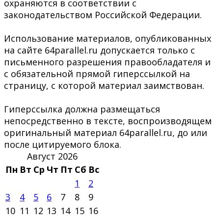
охраняются в соответствии с
законодательством Российской Федерации.
Использование материалов, опубликованных
на сайте 64parallel.ru допускается только с
письменного разрешения правообладателя и
с обязательной прямой гиперссылкой на
страницу, с которой материал заимствован.
Гиперссылка должна размещаться
непосредственно в тексте, воспроизводящем
оригинальный материал 64parallel.ru, до или
после цитируемого блока.
Август 2026
Пн
Вт
Ср
Чт
Пт
Сб
Вс
1
2
3
4
5
6
7
8
9
10
11
12
13
14
15
16