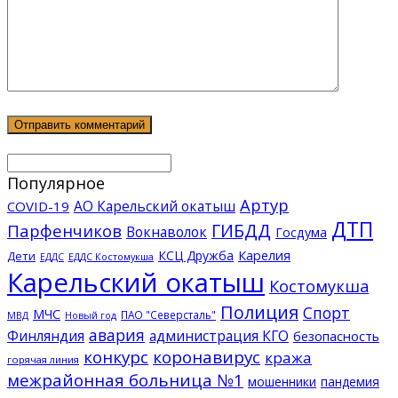
Популярное
Артур
АО Карельский окатыш
COVID-19
ДТП
ГИБДД
Парфенчиков
Вокнаволок
Госдума
КСЦ Дружба
Карелия
Дети
ЕДДС Костомукша
ЕДДС
Карельский окатыш
Костомукша
Полиция
Спорт
МЧС
ПАО "Северсталь"
МВД
Новый год
авария
Финляндия
администрация КГО
безопасность
конкурс
коронавирус
кража
горячая линия
межрайонная больница №1
мошенники
пандемия